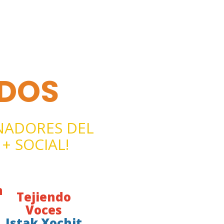
ADOS
ANADORES DEL
+ SOCIAL!
n
Tejiendo
Voces
Istak Xochit