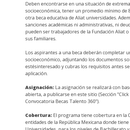
Deben encontrarse en una situación de extrema
socioeconómica, tener un promedio mínimo de 8
otra beca educativa de Aliat universidades. Ade
sanciones académicas ni administrativas, ni deud
pueden ser trabajadores de la Fundación Aliat o 
sus familiares.
Los aspirantes a una beca deberán completar u
socioeconómico, adjuntando los documentos soli
estésinteresado y cubras los requisitos antes se
aplicación.
Asignación:
La asignación se realizará con ba
abierta, a publicarse en este sitio (Sección "Clic
Convocatoria Becas Talento 360").
Cobertura:
El programa tiene cobertura en la C
entidades de la República Mexicana donde tiene p
Universidades, para los niveles de Bachillerato y