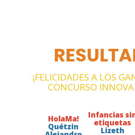
RESULT
¡FELICIDADES A LOS G
CONCURSO INNOVA 
Infancias si
HolaMa!
etiquetas
Quétzin
Lizeth
Alejandro