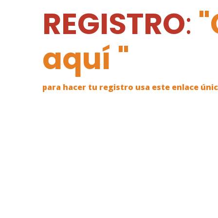
REGISTRO
:
"
aquí "
para hacer tu registro usa este enlace ún