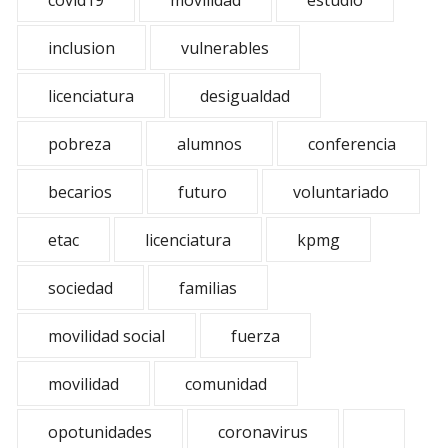
covid19
movilidad
estudio
inclusion
vulnerables
licenciatura
desigualdad
pobreza
alumnos
conferencia
becarios
futuro
voluntariado
etac
licenciatura
kpmg
sociedad
familias
movilidad social
fuerza
movilidad
comunidad
opotunidades
coronavirus