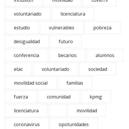
inclusion
movilidad
covid19
voluntariado
licenciatura
estudio
vulnerables
pobreza
desigualdad
futuro
conferencia
becarios
alumnos
etac
voluntariado
sociedad
movilidad social
familias
fuerza
comunidad
kpmg
licenciatura
movilidad
coronavirus
opotunidades