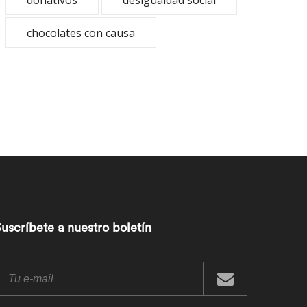
donativos
desigualdad social
chocolates con causa
uscríbete a nuestro boletín