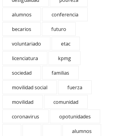
desigualdad
pobreza
alumnos
conferencia
becarios
futuro
voluntariado
etac
licenciatura
kpmg
sociedad
familias
movilidad social
fuerza
movilidad
comunidad
coronavirus
opotunidades
alumnos