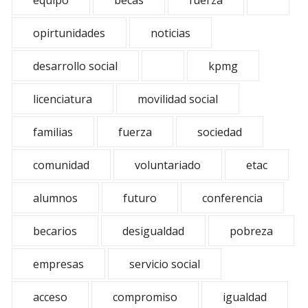
equipo
becas
fuerza
opirtunidades
noticias
desarrollo social
kpmg
licenciatura
movilidad social
familias
fuerza
sociedad
comunidad
voluntariado
etac
alumnos
futuro
conferencia
becarios
desigualdad
pobreza
empresas
servicio social
acceso
compromiso
igualdad