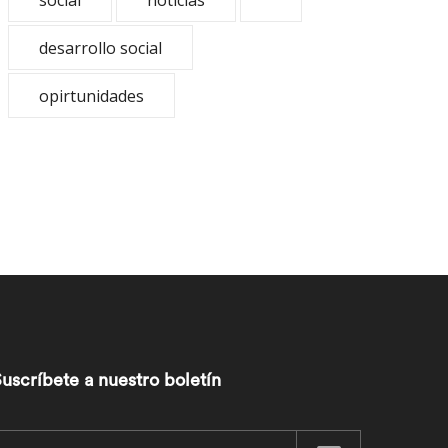
social
noticias
desarrollo social
opirtunidades
uscríbete a nuestro boletín