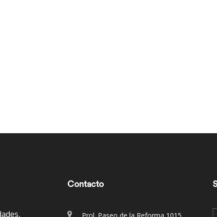
Contacto
S
dades,
Prol. Paseo de la Reforma 1015,