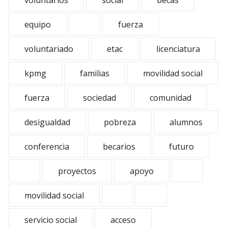
voluntarios
social
becas
equipo
fuerza
voluntariado
etac
licenciatura
kpmg
familias
movilidad social
fuerza
sociedad
comunidad
desigualdad
pobreza
alumnos
conferencia
becarios
futuro
proyectos
apoyo
movilidad social
servicio social
acceso