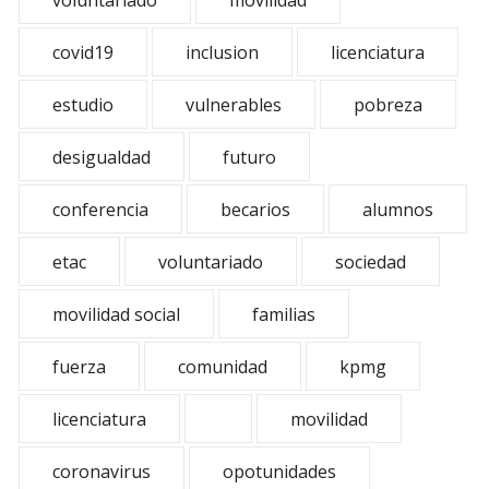
voluntariado
movilidad
covid19
inclusion
licenciatura
estudio
vulnerables
pobreza
desigualdad
futuro
conferencia
becarios
alumnos
etac
voluntariado
sociedad
movilidad social
familias
fuerza
comunidad
kpmg
licenciatura
movilidad
coronavirus
opotunidades