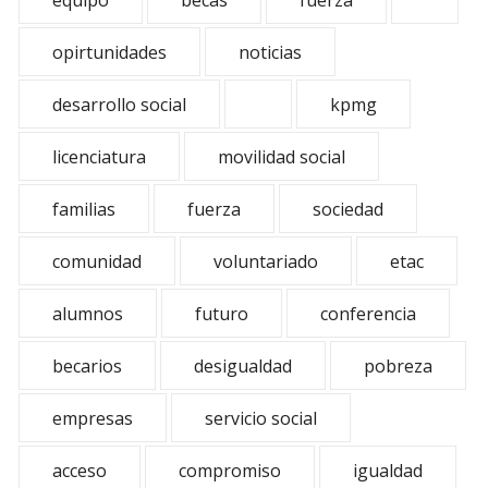
equipo
becas
fuerza
opirtunidades
noticias
desarrollo social
kpmg
licenciatura
movilidad social
familias
fuerza
sociedad
comunidad
voluntariado
etac
alumnos
futuro
conferencia
becarios
desigualdad
pobreza
empresas
servicio social
acceso
compromiso
igualdad