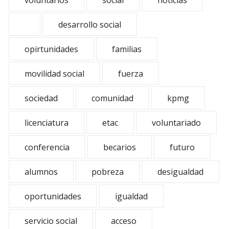
voluntarios
social
noticias
desarrollo social
opirtunidades
familias
movilidad social
fuerza
sociedad
comunidad
kpmg
licenciatura
etac
voluntariado
conferencia
becarios
futuro
alumnos
pobreza
desigualdad
oportunidades
igualdad
servicio social
acceso