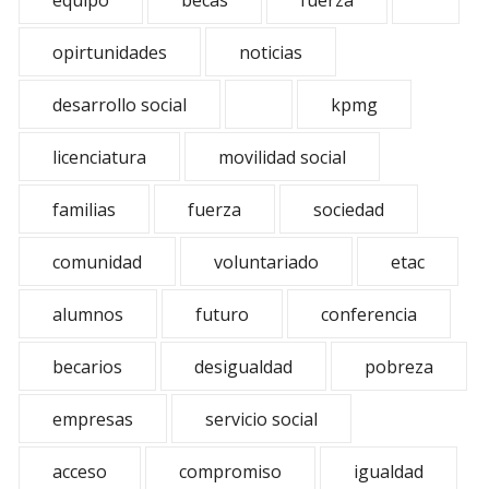
equipo
becas
fuerza
opirtunidades
noticias
desarrollo social
kpmg
licenciatura
movilidad social
familias
fuerza
sociedad
comunidad
voluntariado
etac
alumnos
futuro
conferencia
becarios
desigualdad
pobreza
empresas
servicio social
acceso
compromiso
igualdad