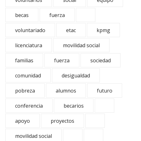
voluntarios
social
equipo
becas
fuerza
voluntariado
etac
kpmg
licenciatura
movilidad social
familias
fuerza
sociedad
comunidad
desigualdad
pobreza
alumnos
futuro
conferencia
becarios
apoyo
proyectos
movilidad social