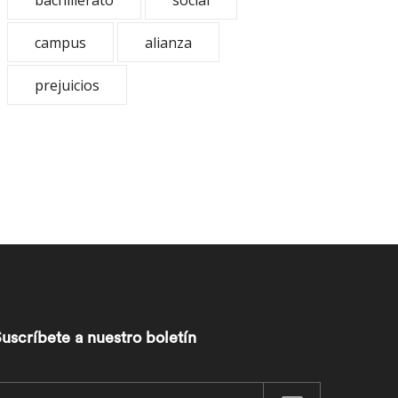
bachillerato
social
campus
alianza
prejuicios
uscríbete a nuestro boletín