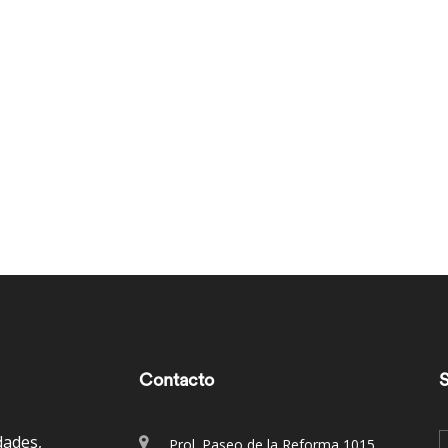
Contacto
S
dades,
Prol. Paseo de la Reforma 1015,