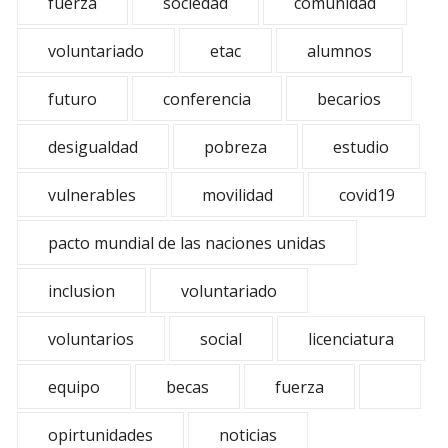
fuerza
sociedad
comunidad
voluntariado
etac
alumnos
futuro
conferencia
becarios
desigualdad
pobreza
estudio
vulnerables
movilidad
covid19
pacto mundial de las naciones unidas
inclusion
voluntariado
voluntarios
social
licenciatura
equipo
becas
fuerza
opirtunidades
noticias