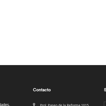
Contacto
S
dades,
Prol. Paseo de la Reforma 1015,