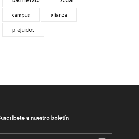
bachillerato
social
campus
alianza
prejuicios
uscríbete a nuestro boletín