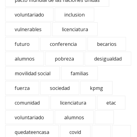
pacto mundial de las naciones unidas
voluntariado
inclusion
vulnerables
licenciatura
futuro
conferencia
becarios
alumnos
pobreza
desigualdad
movilidad social
familias
fuerza
sociedad
kpmg
comunidad
licenciatura
etac
voluntariado
alumnos
quedateencasa
covid