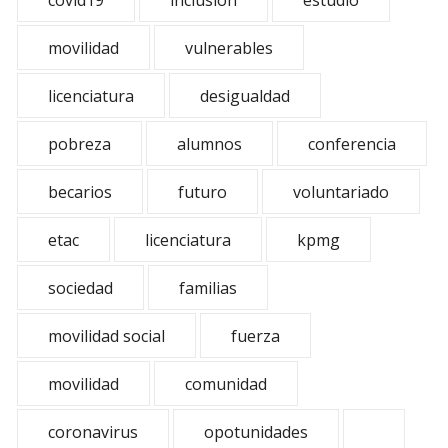
covid19
inclusion
estudio
movilidad
vulnerables
licenciatura
desigualdad
pobreza
alumnos
conferencia
becarios
futuro
voluntariado
etac
licenciatura
kpmg
sociedad
familias
movilidad social
fuerza
movilidad
comunidad
coronavirus
opotunidades