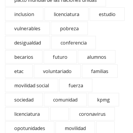
pacto mundial de las naciones unidas
inclusion
licenciatura
estudio
vulnerables
pobreza
desigualdad
conferencia
becarios
futuro
alumnos
etac
voluntariado
familias
movilidad social
fuerza
sociedad
comunidad
kpmg
licenciatura
coronavirus
opotunidades
movilidad