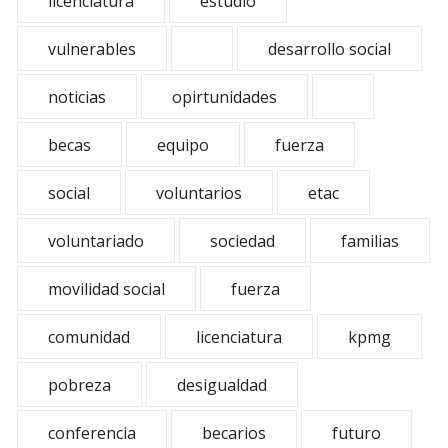
licenciatura
estudio
vulnerables
desarrollo social
noticias
opirtunidades
becas
equipo
fuerza
social
voluntarios
etac
voluntariado
sociedad
familias
movilidad social
fuerza
comunidad
licenciatura
kpmg
pobreza
desigualdad
conferencia
becarios
futuro