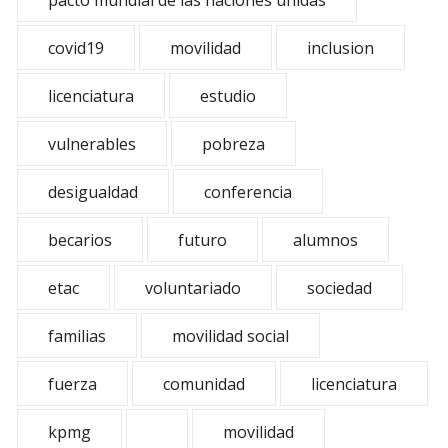
pacto mundial de las naciones unidas
covid19
movilidad
inclusion
licenciatura
estudio
vulnerables
pobreza
desigualdad
conferencia
becarios
futuro
alumnos
etac
voluntariado
sociedad
familias
movilidad social
fuerza
comunidad
licenciatura
kpmg
movilidad