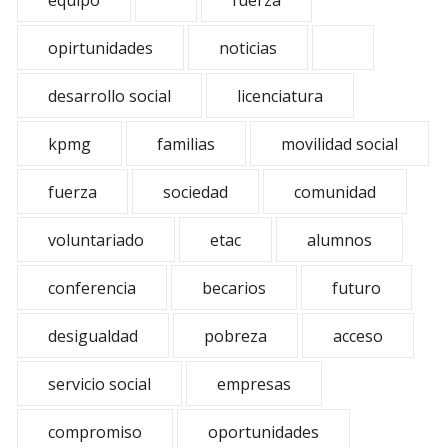
equipo
fuerza
opirtunidades
noticias
desarrollo social
licenciatura
kpmg
familias
movilidad social
fuerza
sociedad
comunidad
voluntariado
etac
alumnos
conferencia
becarios
futuro
desigualdad
pobreza
acceso
servicio social
empresas
compromiso
oportunidades